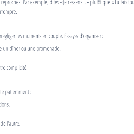
s reproches. Par exemple, dites « Je ressens… » plutôt que « Tu fais to
errompre.
 négliger les moments en couple. Essayez d’organiser :
me un dîner ou une promenade.
re complicité.
uite patiemment :
tions.
de l’autre.