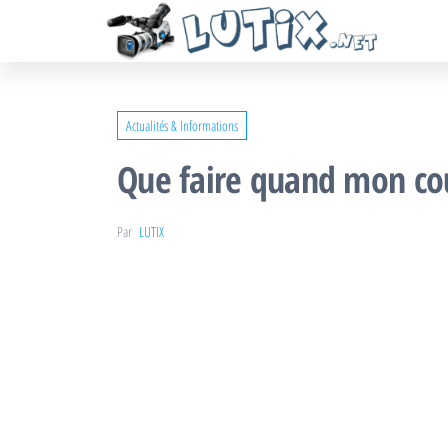
Lutix.
Passer
Blog
actualités,
ce
information
contenu
et conseils
Actualités & Informations
Que faire quand mon co
Par
LUTIX