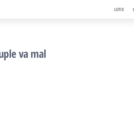
fr
LUTIX
s
uple va mal