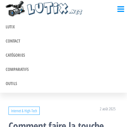
Lutix.fr
Passer
Blog
actualités,
ce
informations
contenu
et conseils
LUTIX
CONTACT
CATÉGORIES
COMPARATIFS
OUTILS
2 août 2025
Internet & High-Tech
Comment faire la touche