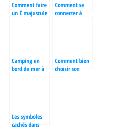
Comment faire
Comment se
un É majuscule
connecter à
avec accent ?
Partage Unistra
Toutes les
messagerie ?
astuces à
connaître
Camping en
Comment bien
bord de mer à
choisir son
Bandol :
ordinateur en
escapade soleil
rapport à votre
et mer
utilisation ?
Les symboles
cachés dans
Naruto : Leur