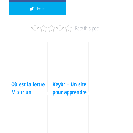
Twitter
Rate this post
Où est la lettre
Keybr – Un site
M sur un
pour apprendre
clavier Qwerty ?
à taper plus
rapidement au
clavier