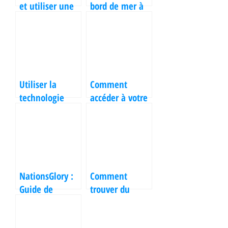
et utiliser une
bord de mer à
adresse mail
Bandol :
Riseup ?
escapade soleil
et mer
Utiliser la
Comment
technologie
accéder à votre
pour détecter et
adresse mail
prévenir le
universitaire
plagiat : Les
Sorbonne ?
meilleurs outils
NationsGlory :
Comment
Guide de
trouver du
connexion et de
soutien hors de
jeu
son cercle