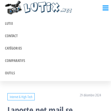
Lutix.fr
Passer
Blog
actualités,
ce
informations
contenu
et conseils
LUTIX
CONTACT
CATÉGORIES
COMPARATIFS
OUTILS
29 décembre 2024
Internet & High-Tech
Laposte.net mail se