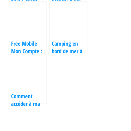
pratique pour
messagerie SFR
débutants
: le guide
pratique
Free Mobile
Camping en
Mon Compte :
bord de mer à
Bien gérer
Bandol :
votre espace
escapade soleil
abonné
et mer
Comment
accéder à ma
boite mail
Orange
facilement ?