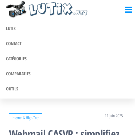
Lutix.fr
Passer
Blog
actualités,
ce
informations
contenu
et conseils
LUTIX
CONTACT
CATÉGORIES
COMPARATIFS
OUTILS
11 juin 2025
Internet & High-Tech
Webmail CASVP : simplifiez