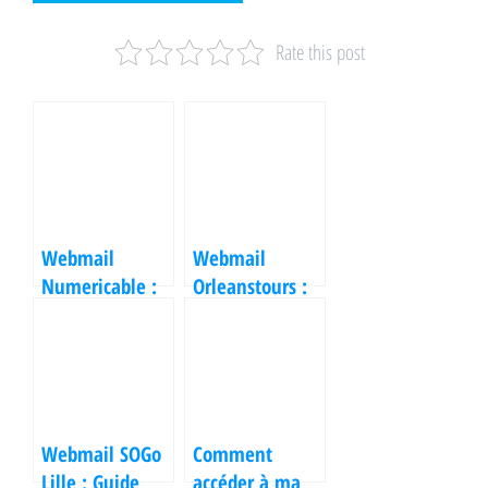
Rate this post
Webmail
Webmail
Numericable :
Orleanstours :
tout ce que
Tout ce qu'il
vous devez
faut savoir pour
savoir pour
bien l'utiliser
gérer votre
messagerie
Webmail SOGo
Comment
Lille : Guide
accéder à ma